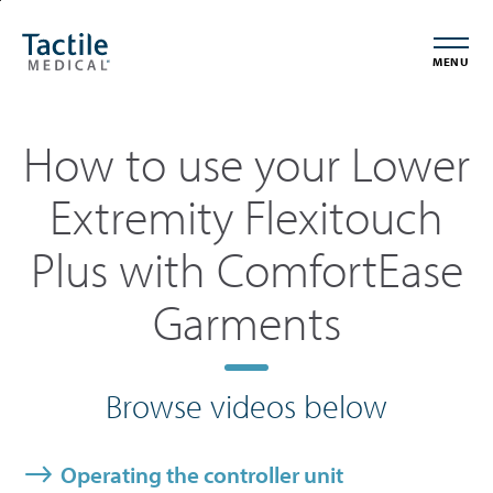
Skip
Accessibility
to
Statement
MENU
main
content
How to use your Lower
Extremity Flexitouch
Plus with ComfortEase
Garments
Browse videos below
Operating the controller unit